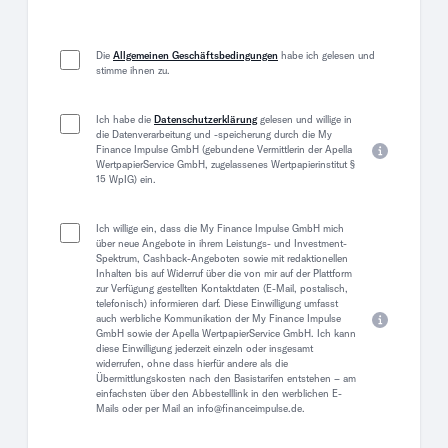
Die
Allgemeinen Geschäftsbedingungen
habe ich gelesen und
stimme ihnen zu.
Ich habe die
Datenschutzerklärung
gelesen und willige in
die Datenverarbeitung und -speicherung durch die My
Finance Impulse GmbH (gebundene Vermittlerin der Apella
WertpapierService GmbH, zugelassenes Wertpapierinstitut §
15 WpIG) ein.
Ich willige ein, dass die My Finance Impulse GmbH mich
über neue Angebote in ihrem Leistungs- und Investment-
Spektrum, Cashback-Angeboten sowie mit redaktionellen
Inhalten bis auf Widerruf über die von mir auf der Plattform
zur Verfügung gestellten Kontaktdaten (E-Mail, postalisch,
telefonisch) informieren darf. Diese Einwilligung umfasst
auch werbliche Kommunikation der My Finance Impulse
GmbH sowie der Apella WertpapierService GmbH. Ich kann
diese Einwilligung jederzeit einzeln oder insgesamt
widerrufen, ohne dass hierfür andere als die
Übermittlungskosten nach den Basistarifen entstehen – am
einfachsten über den Abbestelllink in den werblichen E-
Mails oder per Mail an info@financeimpulse.de.